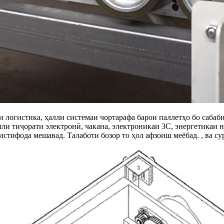
 логистика, ҳалли системаи чортарафа барои паллетҳо бо сабаб
или тиҷорати электронӣ, чакана, электроникаи 3C, энергетикаи 
 истифода мешавад. Талаботи бозор то ҳол афзоиш меёбад. , ва су