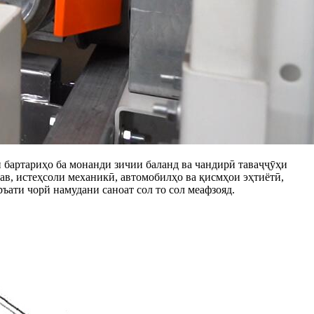
и бартариҳо ба монанди зичии баланд ва чандирӣ таваҷҷӯҳи
нав, истеҳсоли механикӣ, автомобилҳо ва қисмҳои эҳтиётӣ,
ръати чорй намудани саноат сол то сол меафзояд.