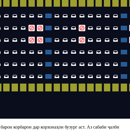
арои корбарон дар корхонаҳои бузург аст. Аз сабаби ҷалби