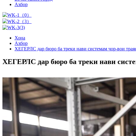
Ахбор
Хона
Ахбор
ХЕГЕРЛС дар бюро ба треки нави системам чор-вои трая
ХЕГЕРЛС дар бюро ба треки нави систе