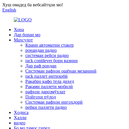
Хуш омадед ба вебсайтҳои мо!
English
Хона
Дар бораи мо
Маҳсулот
Крани автоматии стакер
ронандаи радио
системаи рейси радио
rack contilever бори вазнин
Дар раф рондан
Системаи рафҳои ошёнаи мезанинӣ
rack паллет интихобӣ
Рақабро қафо тела диҳед
Рақами паллети мобилӣ
рафҳои дарозмӯҳлат
Пойгоҳи пӯлод
Системаи рафҳои нигоҳдорӣ
рейки паллети радио
Ҳодиса
Ҳалли
видео
Бо мо тамос гиред