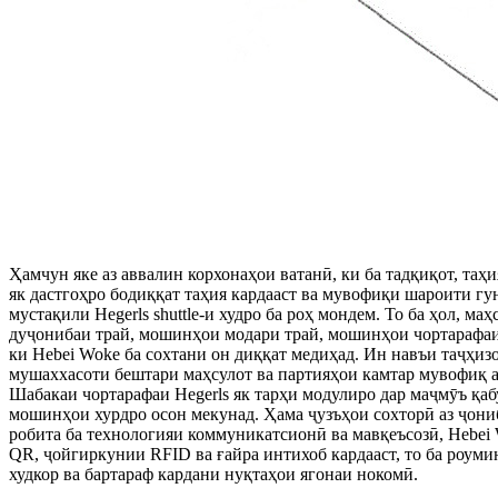
Ҳамчун яке аз аввалин корхонаҳои ватанӣ, ки ба тадқиқот, таҳи
як дастгоҳро бодиққат таҳия кардааст ва мувофиқи шароити гу
мустақили Hegerls shuttle-и худро ба роҳ мондем. То ба ҳол, 
дуҷонибаи трай, мошинҳои модари трай, мошинҳои чортарафаи қу
ки Hebei Woke ба сохтани он диққат медиҳад. Ин навъи таҷҳиз
мушаххасоти бештари маҳсулот ва партияҳои камтар мувофиқ а
Шабакаи чортарафаи Hegerls як тарҳи модулиро дар маҷмӯъ қаб
мошинҳои хурдро осон мекунад. Ҳама ҷузъҳои сохторӣ аз ҷониб
робита ба технологияи коммуникатсионӣ ва мавқеъсозӣ, Hebei 
QR, ҷойгиркунии RFID ва ғайра интихоб кардааст, то ба роум
худкор ва бартараф кардани нуқтаҳои ягонаи нокомӣ.