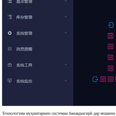
Технологияи муҳимтарини системаи банақшагирӣ дар мошини чо