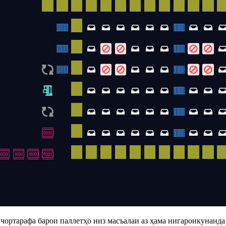
ртарафа барои паллетҳо низ масъалаи аз ҳама нигаронкунанда б