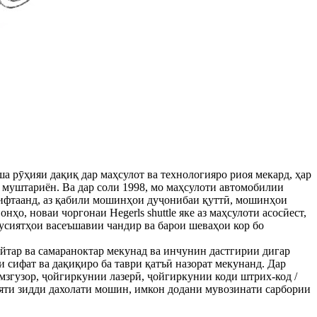
еша рӯҳияи дақиқ дар маҳсулот ва технологияро риоя мекард, ҳар
з муштариён. Ва дар соли 1998, мо маҳсулоти автомобилии
гирифтаанд, аз қабили мошинҳои дуҷонибаи қуттӣ, мошинҳои
о, новаи чоргонаи Hegerls shuttle яке аз маҳсулоти асосӣест,
сусиятҳои васеъшавии чандир ва барои шеваҳои кор бо
айтар ва самараноктар мекунад ва инчунин дастгирии дигар
 сифат ва дақиқиро ба таври қатъӣ назорат мекунанд. Дар
гузор, ҷойгиркунии лазерӣ, ҷойгиркунии коди штрих-код / ​​
ияти зидди дахолати мошин, имкон додани мувозинати сарбории