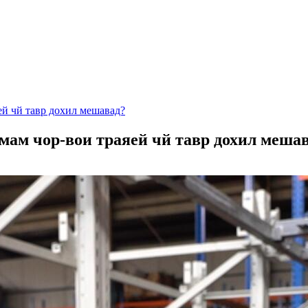
ей чй тавр дохил мешавад?
мам чор-вои траяей чй тавр дохил меша