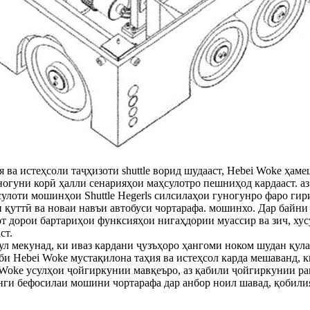
я ва истеҳсоли таҷҳизоти shuttle ворид шудааст, Hebei Woke ҳам
ногуни корӣ ҳалли сенарияҳои маҳсулотро пешниҳод кардааст. а
маҳсулоти мошинҳои Shuttle Hegerls силсилаҳои гуногунро фаро 
ттӣ ва новаи навъи автобуси чортарафа. мошинхо. Дар байни онҳ
от дорои бартариҳои функсияҳои нигаҳдории муассир ва зич, ху
ст.
ул мекунад, ки иваз кардани ҷузъҳоро ҳангоми ноком шудан қул
и Hebei Woke мустақилона таҳия ва истеҳсол карда мешаванд, ки
Woke усулҳои ҷойгиркунии мавқеъро, аз қабили ҷойгиркунии рамз
инги бефосилаи мошини чортарафа дар анбор ноил шавад, қобил