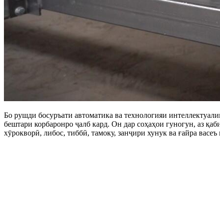
Бо рушди босуръати автоматика ва технологияи интеллектуалии
бештари корбаронро ҷалб кард. Он дар соҳаҳои гуногун, аз қаб
хӯрокворӣ, либос, тиббӣ, тамоку, занҷири хунук ва ғайра васеъ