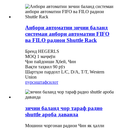
Анбори автоматии зичии баланд
системаи анбори автоматии FIFO
ва FILO радиои Shuttle Rack
Бренд HEGERLS
MOQ 1 маҷмӯи
Ҷои пайдоиши Ҳбей, Чин
Вақти таҳвил 90 рӯз
Шартҳои пардохт L/C, D/A, T/T, Western
Union
пурсиш
тафсилот
зичии баланд чор тараф радио
shuttle ароба даванда
Мошини чоргонаи радиои Чин як ҳалли