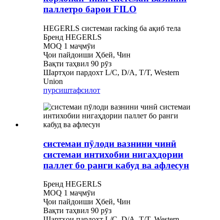
паллетро барои FILO
HEGERLS системаи racking ба ақиб тела
Бренд HEGERLS
MOQ 1 маҷмӯи
Ҷои пайдоиши Ҳбей, Чин
Вақти таҳвил 90 рӯз
Шартҳои пардохт L/C, D/A, T/T, Western
Union
пурсиш
тафсилот
системаи пӯлоди вазнини чинӣ
системаи интихобии нигаҳдории
паллет бо ранги кабуд ва афлесун
Бренд HEGERLS
MOQ 1 маҷмӯи
Ҷои пайдоиши Ҳбей, Чин
Вақти таҳвил 90 рӯз
Шартҳои пардохт L/C, D/A, T/T, Western