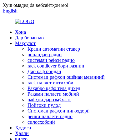
Хуш омадед ба вебсайтҳои мо!
English
Хона
Дар бораи мо
Маҳсулот
Крани автоматии стакер
ронандаи радио
системаи рейси радио
rack contilever бори вазнин
Дар раф рондан
Системаи рафҳои ошёнаи мезанинӣ
rack паллет интихобӣ
Рақабро қафо тела диҳед
Рақами паллети мобилӣ
рафҳои дарозмӯҳлат
Пойгоҳи пӯлод
Системаи рафҳои нигоҳдорӣ
рейки паллети радио
силосхобонй
Ҳодиса
Ҳалли
видео