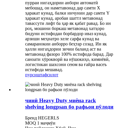
пурраи нигаҳдории анбори автоматӣ
мебошад, он наметавонад дар самти X
ҳаракат кунад, балки инчунин дар самти Y
ҳаракат кунад, аробаи шаттл метавонад
тавассути лифт ба ҳар як қабат равад. Бо ин
роҳ, мошини боркаш метавонад хатҳоро
бидуни истифодаи борбардор иваз кунад,
арзиши меҳнатро хеле сарфа кунад ва
самаранокии анборро беҳтар созад. Ин як
ҳалли нигаҳдории зичии баланд аст ва
метавонад фазоро 100% истифода барад. Дар
саноати хӯрокворӣ ва нӯшокиҳо, кимиёвӣ,
логистикаи шахсони сеюм ва ғайра васеъ
истифода мешавад.
пурсиш
тафсилот
чинӣ Heavy Duty миёна rack
shelving longpsan бо рафьои пӯлоди
Бренд HEGERLS
MOQ 1 маҷмӯи