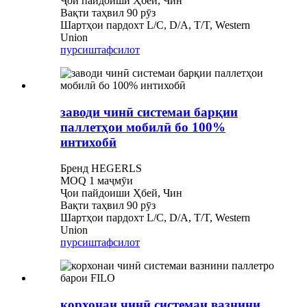
Ҷои пайдоиши Ҳбей, Чин
Вақти таҳвил 90 рӯз
Шартҳои пардохт L/C, D/A, T/T, Western
Union
пурсиш
тафсилот
заводи чинӣ системаи барқии
паллетҳои мобилӣ бо 100%
интихобӣ
Бренд HEGERLS
MOQ 1 маҷмӯи
Ҷои пайдоиши Ҳбей, Чин
Вақти таҳвил 90 рӯз
Шартҳои пардохт L/C, D/A, T/T, Western
Union
пурсиш
тафсилот
корхонаи чинӣ системаи вазнини