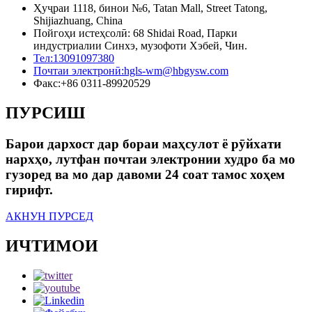
Ҳуҷраи 1118, бинои №6, Tatan Mall, Street Tatong,
Shijiazhuang, China
Пойгоҳи истеҳсолӣ: 68 Shidai Road, Парки
индустриалии Синхэ, музофоти Хэбей, Чин.
Тел:
13091097380
Почтаи электронӣ:
hgls-wm@hbgysw.com
Факс:
+86 0311-89920529
ПУРСИШ
Барои дархост дар бораи маҳсулот ё рӯйхати
нархҳо, лутфан почтаи электронии худро ба мо
гузоред ва мо дар давоми 24 соат тамос хоҳем
гирифт.
АКНУН ПУРСЕД
ИЧТИМОИ