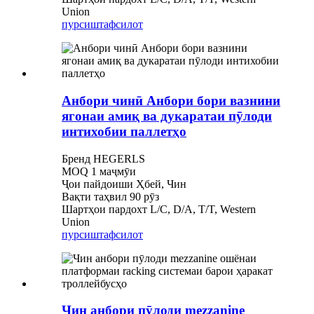
Union
пурсиш
тафсилот
Анбори чинӣ Анбори бори вазнини
ягонаи амиқ ва дукаратаи пӯлоди
интихобии паллетҳо
Бренд HEGERLS
MOQ 1 маҷмӯи
Ҷои пайдоиши Ҳбей, Чин
Вақти таҳвил 90 рӯз
Шартҳои пардохт L/C, D/A, T/T, Western
Union
пурсиш
тафсилот
Чин анбори пӯлоди mezzanine