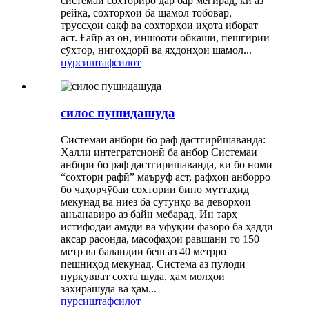
системаи сохториро дар бар мегирад, ки аз
рейка, сохторҳои ба шамол тобовар,
труссҳои сақф ва сохторҳои иҳота иборат
аст. Ғайр аз он, иншооти обкашӣ, пешгирии
сӯхтор, нигоҳдорӣ ва яхдонҳои шамол...
пурсиш
тафсилот
силос пушидашуда
Системаи анбори бо раф дастгирӣшаванда:
Ҳалли интегратсионӣ ба анбор‌ Системаи
анбори бо раф дастгирӣшаванда, ки бо номи
“сохтори рафӣ” маъруф аст, рафҳои анборро
бо чаҳорчӯбаи сохтории бино муттаҳид
мекунад ва ниёз ба сутунҳо ва деворҳои
анъанавиро аз байн мебарад. Ин тарҳ
истифодаи амудӣ ва уфуқии фазоро ба ҳадди
аксар расонда, масофаҳои равшани то 150
метр ва баландии беш аз 40 метрро
пешниҳод мекунад. Система аз пӯлоди
пурқувват сохта шуда, ҳам молҳои
захирашуда ва ҳам...
пурсиш
тафсилот