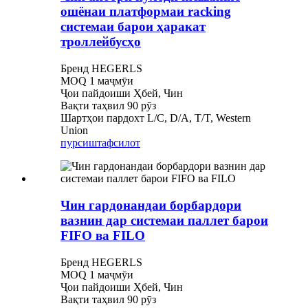
ошёнаи платформаи racking
системаи барои ҳаракат
троллейбусҳо
Бренд HEGERLS
MOQ 1 маҷмӯи
Ҷои пайдоиши Ҳбей, Чин
Вақти таҳвил 90 рӯз
Шартҳои пардохт L/C, D/A, T/T, Western
Union
пурсиш
тафсилот
Чин гардонандаи борбардори
вазнин дар системаи паллет барои
FIFO ва FILO
Бренд HEGERLS
MOQ 1 маҷмӯи
Ҷои пайдоиши Ҳбей, Чин
Вақти таҳвил 90 рӯз