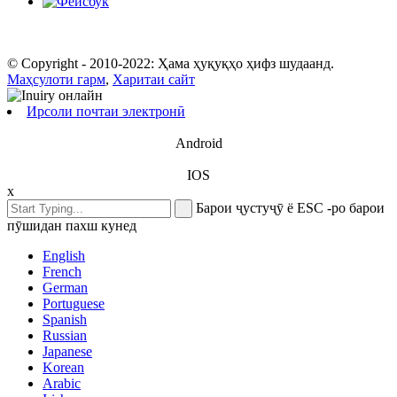
© Copyright - 2010-2022: Ҳама ҳуқуқҳо ҳифз шудаанд.
Маҳсулоти гарм
,
Харитаи сайт
Ирсоли почтаи электронӣ
Android
IOS
x
Барои ҷустуҷӯ ё ESC -ро барои
пӯшидан пахш кунед
English
French
German
Portuguese
Spanish
Russian
Japanese
Korean
Arabic