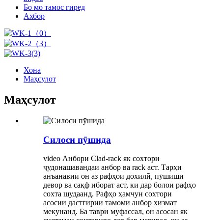
Бо мо тамос гиред
Ахбор
Хона
Маҳсулот
Маҳсулот
Силоси пӯшида
video Анбори Clad-rack як сохтори
ҷудонашавандаи анбор ва rack аст. Тарҳи
анъанавии он аз рафҳои дохилӣ, пӯшиши
девор ва сақф иборат аст, ки дар болои рафҳо
сохта шудаанд. Рафҳо ҳамчун сохтори
асосии дастгирии тамоми анбор хизмат
мекунанд. Ба таври муфассал, он асосан як