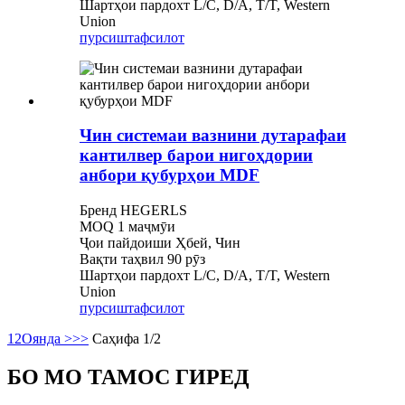
Шартҳои пардохт L/C, D/A, T/T, Western
Union
пурсиш
тафсилот
Чин системаи вазнини дутарафаи
кантилвер барои нигоҳдории
анбори қубурҳои MDF
Бренд HEGERLS
MOQ 1 маҷмӯи
Ҷои пайдоиши Ҳбей, Чин
Вақти таҳвил 90 рӯз
Шартҳои пардохт L/C, D/A, T/T, Western
Union
пурсиш
тафсилот
1
2
Оянда >
>>
Саҳифа 1/2
БО МО ТАМОС ГИРЕД