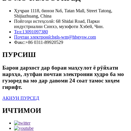
Ҳуҷраи 1118, бинои №6, Tatan Mall, Street Tatong,
Shijiazhuang, China
Пойгоҳи истеҳсолӣ: 68 Shidai Road, Парки
индустриалии Синхэ, музофоти Хэбей, Чин.
Тел:
13091097380
Почтаи электронӣ:
hgls-wm@hbgysw.com
Факс:
+86 0311-89920529
ПУРСИШ
Барои дархост дар бораи маҳсулот ё рӯйхати
нархҳо, лутфан почтаи электронии худро ба мо
гузоред ва мо дар давоми 24 соат тамос хоҳем
гирифт.
АКНУН ПУРСЕД
ИЧТИМОИ