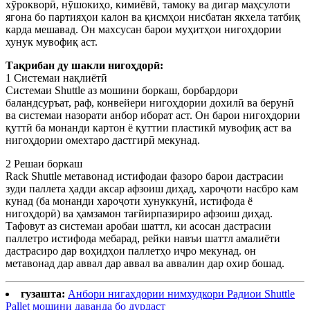
хӯрокворӣ, нӯшокиҳо, кимиёвӣ, тамоку ва дигар маҳсулоти
ягона бо партияҳои калон ва қисмҳои нисбатан якхела татбиқ
карда мешавад. Он махсусан барои муҳитҳои нигоҳдории
хунук мувофиқ аст.
Тақрибан ду шакли нигоҳдорӣ:
1 Системаи нақлиётӣ
Системаи Shuttle аз мошини боркаш, борбардори
баландсуръат, раф, конвейери нигоҳдории дохилӣ ва берунӣ
ва системаи назорати анбор иборат аст. Он барои нигоҳдории
қуттӣ ба монанди картон ё қуттии пластикӣ мувофиқ аст ва
нигоҳдории омехтаро дастгирӣ мекунад.
2 Решаи боркаш
Rack Shuttle метавонад истифодаи фазоро барои дастрасии
зуди паллета ҳадди аксар афзоиш диҳад, хароҷоти насбро кам
кунад (ба монанди хароҷоти хунуккунӣ, истифода ё
нигоҳдорӣ) ва ҳамзамон тағйирпазириро афзоиш диҳад.
Тафовут аз системаи аробаи шаттл, ки асосан дастрасии
паллетро истифода мебарад, рейки навъи шаттл амалиёти
дастрасиро дар воҳидҳои паллетҳо иҷро мекунад. он
метавонад дар аввал дар аввал ва аввалин дар охир бошад.
гузашта:
Анбори нигаҳдории нимхудкори Радиои Shuttle
Pallet мошини даванда бо дурдаст