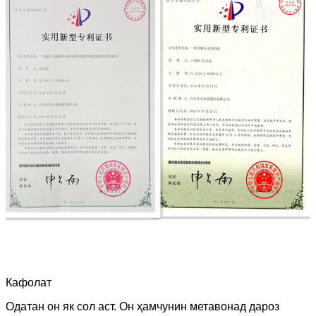
Кафолат
Одатан он як сол аст. Он ҳамчунин метавонад дароз