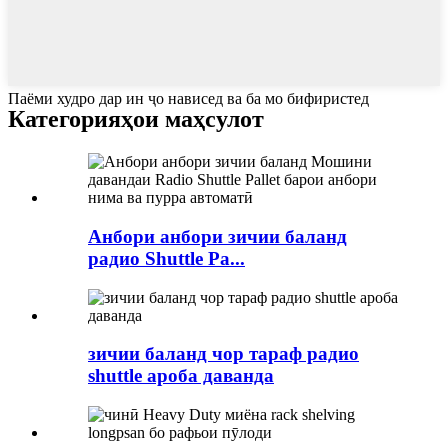
Паёми худро дар ин ҷо нависед ва ба мо бифиристед
Категорияҳои маҳсулот
Анбори анбори зичии баланд
радио Shuttle Pa...
зичии баланд чор тараф радио
shuttle ароба даванда