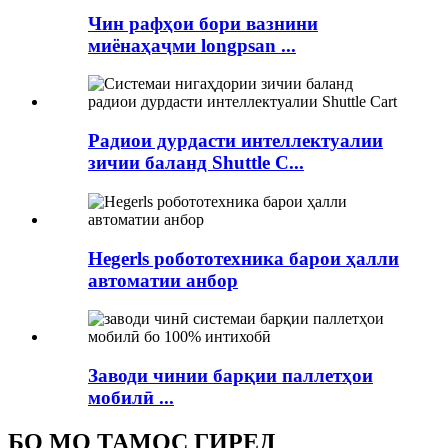
Чин рафҳои бори вазнини
миёнаҳаҷми longpsan ...
Радиои дурдасти интеллектуалии
зичии баланд Shuttle C...
Hegerls робототехника барои ҳалли
автоматии анбор
Заводи чинии барқии паллетҳои
мобилӣ ...
БО МО ТАМОС ГИРЕД