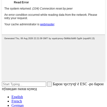
Барои ҷустуҷӯ ё ESC -ро барои
пӯшидан пахш кунед
English
French
German