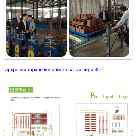
Тарҳрезии тарҳрезии ройгон ва тасвири 3D