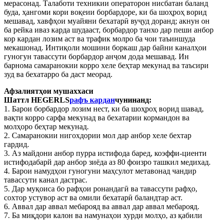
мерасонад. Талаботи техникии операторон нисбатан баланд
буда, ҳангоми кори воқеии борбардоре, ки ба шоҳроҳ ворид
мешавад, хавфҳои муайяни бехатарӣ вуҷуд доранд; акнун он
ба рейка иваз карда шудааст, борбардор танхо дар пеши анбор
кор кардан лозим аст ва трафик молро ба чои таъиншуда
мекашонад. Интиқоли мошини боркаш дар байни каналҳои
гуногун тавассути борбардор анҷом дода мешавад. Ин
барнома самаранокии корро хеле беҳтар мекунад ва таъсири
зуд ва бехатарро ба даст меорад.
Афзалиятҳои мушаххаси
Шаттл HEGERLS
рафъ кардан
чунинанд:
1. Барои борбардор лозим нест, ки ба шоҳроҳ ворид шавад,
вақти корро сарфа мекунад ва бехатарии кормандон ва
молҳоро беҳтар мекунад.
2. Самаранокии нигохдории мол дар анбор хеле бехтар
гардид.
3. Аз майдони анбор пурра истифода баред, коэффи-циенти
истифодабарй дар анбор зиёда аз 80 фоизро ташкил медихад.
4. Барои намудҳои гуногуни маҳсулот метавонад чандир
тавассути канал дастрас.
5. Дар муқоиса бо рафҳои ронандагӣ ва тавассути рафҳо,
сохтор устувор аст ва омили бехатарӣ баландтар аст.
6. Аввал дар аввал мебарояд ва аввал дар аввал мебарояд.
7. Ба миқдори калон ва намунаҳои хурди молҳо, аз қабили