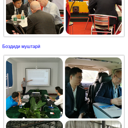
Боздиди муштарӣ