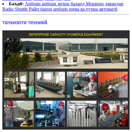
Баъдӣ:
Анбори анбори зичии баланд Мошини давандаи
Radio Shuttle Pallet барои анбори нима ва пурра автоматӣ
тачхизоти техникй.