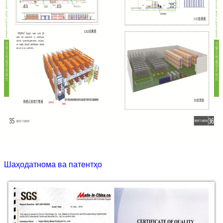
Шаҳодатнома ва патентҳо