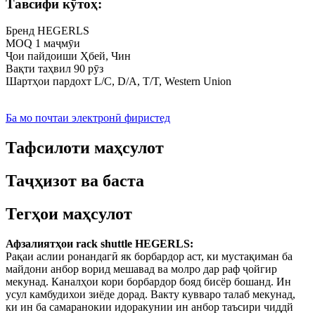
Тавсифи кӯтоҳ:
Бренд HEGERLS
MOQ 1 маҷмӯи
Ҷои пайдоиши Ҳбей, Чин
Вақти таҳвил 90 рӯз
Шартҳои пардохт L/C, D/A, T/T, Western Union
Ба мо почтаи электронӣ фиристед
Тафсилоти маҳсулот
Таҷҳизот ва баста
Тегҳои маҳсулот
Афзалиятҳои rack shuttle HEGERLS:
Рақаи аслии ронандагӣ як борбардор аст, ки мустақиман ба
майдони анбор ворид мешавад ва молро дар раф ҷойгир
мекунад. Каналҳои кори борбардор бояд бисёр бошанд. Ин
усул камбудихои зиёде дорад. Вакту кувваро талаб мекунад,
ки ин ба самаранокии идоракунии ин анбор таъсири чиддй