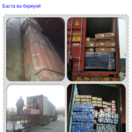
Баста ва боркунӣ