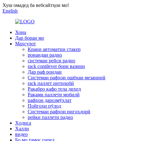
Хуш омадед ба вебсайтҳои мо!
English
Хона
Дар бораи мо
Маҳсулот
Крани автоматии стакер
ронандаи радио
системаи рейси радио
rack contilever бори вазнин
Дар раф рондан
Системаи рафҳои ошёнаи мезанинӣ
rack паллет интихобӣ
Рақабро қафо тела диҳед
Рақами паллети мобилӣ
рафҳои дарозмӯҳлат
Пойгоҳи пӯлод
Системаи рафҳои нигоҳдорӣ
рейки паллети радио
Ҳодиса
Ҳалли
видео
Бо мо тамос гиред