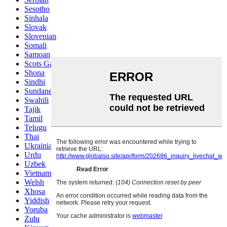
Sesotho
Sinhala
Slovak
Slovenian
Somali
Samoan
Scots Gaelic
Shona
Sindhi
Sundanese
Swahili
Tajik
Tamil
Telugu
Thai
Ukrainian
Urdu
Uzbek
Vietnamese
Welsh
Xhosa
Yiddish
Yoruba
Zulu